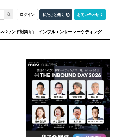
ログイン
私たちと働く
お問い合わせ
ンバウンド対策
インフルエンサーマーケティング