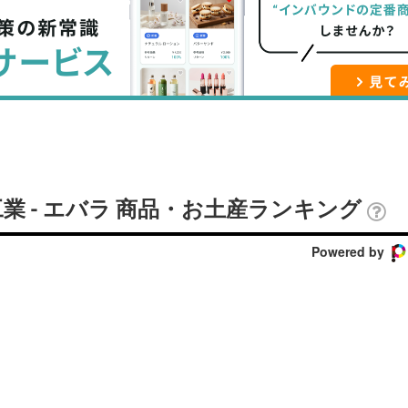
ッ
を
登
ク
購
録
マ
読
す
ー
す
る
ク
る
に
追
 - エバラ 商品・お土産ランキング
加
Powered by