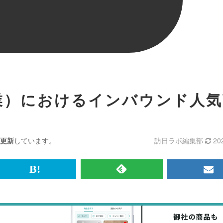
業）におけるインバウンド人気
更新
しています。
訪日ラボ編集部
20
br>
は
RSS
メ
て
で
ル
な
記
マ
ブ
事
ガ