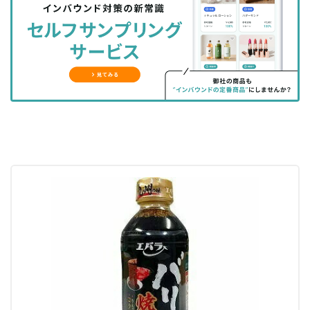
シ
シ
ク
購
録
ェ
ェ
マ
読
す
ア
ア
ー
す
る
す
す
ク
る
る
る
に
追
加