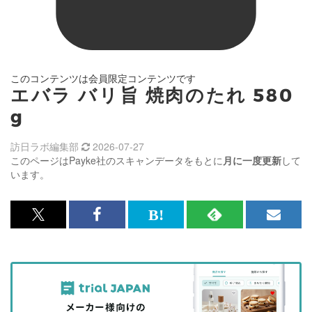
このコンテンツは会員限定コンテンツです
エバラ バリ旨 焼肉のたれ 580
g
訪日ラボ編集部
2026-07-27
このページはPayke社のスキャンデータをもとに
月に一度更新
して
います。
x<br>
Facebook<br>
は
RSS
メ
で
で
て
で
ル
記
記
な
記
マ
事
事
ブ
事
ガ
を
を
ッ
を
登