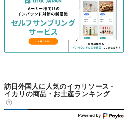
事
事
ブ
事
ガ
を
を
ッ
を
登
シ
シ
ク
購
録
ェ
ェ
マ
読
す
ア
ア
ー
す
る
す
す
ク
る
る
る
に
追
加
訪日外国人に人気のイカリソース -
イカリの商品・お土産ランキング
Powered by