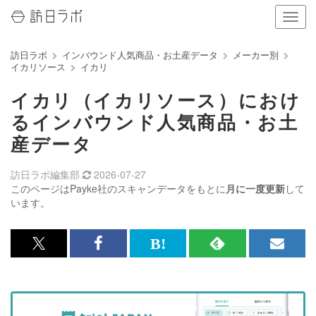
ナ
ビ
ゲ
訪日ラボ
インバウンド人気商品・お土産データ
メーカー別
ー
イカリソース
イカリ
シ
ョ
イカリ（イカリソース）におけ
ン
の
るインバウンド人気商品・お土
表
産データ
示
を
切
訪日ラボ編集部
2026-07-27
り
このページはPayke社のスキャンデータをもとに
月に一度更新
して
替
います。
え
る
x<br>
Facebook<br>
は
RSS
メ
で
で
て
で
ル
記
記
な
記
マ