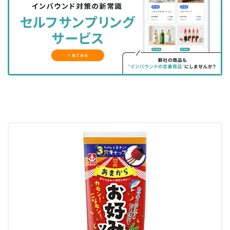
シ
シ
ク
購
録
ェ
ェ
マ
読
す
ア
ア
ー
す
る
す
す
ク
る
る
る
に
追
加