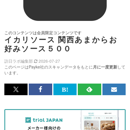
このコンテンツは会員限定コンテンツです
イカリソース 関西あまからお
好みソース５００
訪日ラボ編集部
2026-07-27
このページはPayke社のスキャンデータをもとに
月に一度更新
して
います。
x<br>
Facebook<br>
は
RSS
メ
で
で
て
で
ル
記
記
な
記
マ
事
事
ブ
事
ガ
を
を
ッ
を
登