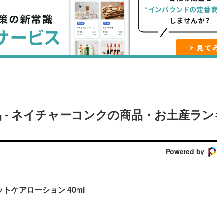
ブ
事
ガ
ッ
を
登
ク
購
録
マ
読
す
ー
す
る
ク
る
に
追
 - ネイチャーコンクの商品・お土産ラン
加
Powered by
トケアローション 40ml
ク