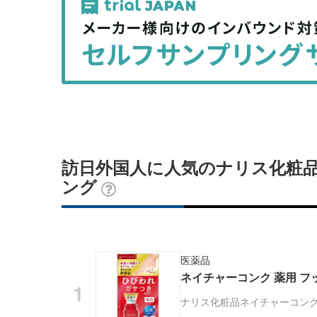
事
事
を
を
シ
シ
ェ
ェ
ア
ア
す
す
る
る
訪日外国人に人気のナリス化粧品
ング
医薬品
ネイチャーコンク 薬用 フッ
ナリス化粧品
ネイチャーコン