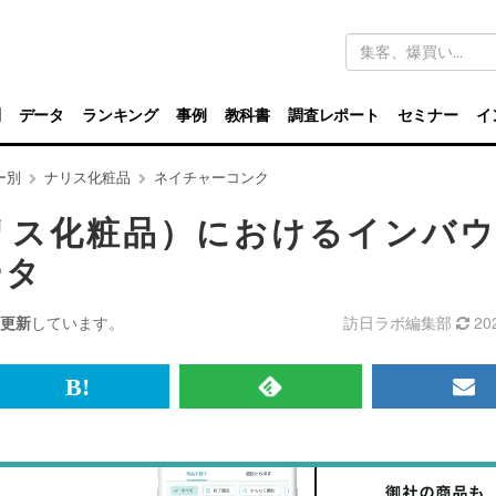
キ
ー
ワ
ー
ド
別
データ
ランキング
事例
教科書
調査レポート
セミナー
イ
検
索
ー別
ナリス化粧品
ネイチャーコンク
リス化粧品）におけるインバ
ータ
更新
しています。
訪日ラボ編集部
20
br>
は
RSS
メ
て
で
ル
な
記
マ