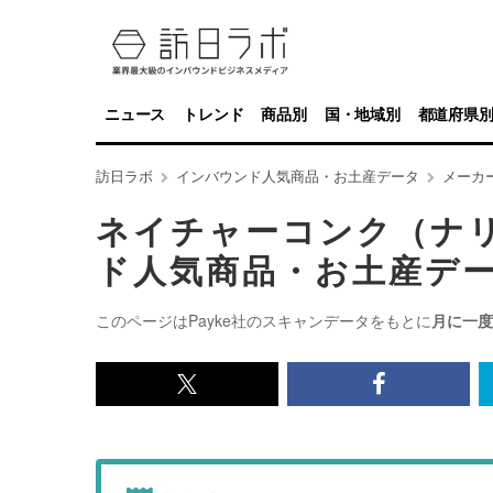
ニュース
トレンド
商品別
国・地域別
都道府県
訪日ラボ
インバウンド人気商品・お土産データ
メーカ
ネイチャーコンク（ナ
ド人気商品・お土産デ
このページはPayke社のスキャンデータをもとに
月に一度
x<br>
Facebook<
で
で
記
記