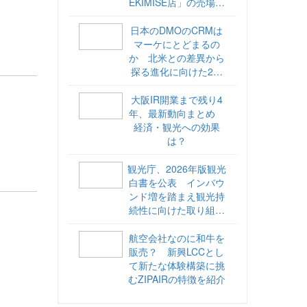
EKIMISE店」の売場づ
くりをレポート
日本のDMOのCRMは
マーケにとどまるの
か 北米との差異から
探る進化に向けた2ス
テップ【ココが違う！
海外DMOのリアル
大阪IR開業まで残り4
vol.6】
年、最新動向まとめ
経済・観光への効果
は？
観光庁、2026年版観光
白書を公表 インバウ
ンド増を踏まえ観光持
続性に向けた取り組み
や旅客税の使途を明記
航空会社なのに和牛を
販売？ 新興LCCとし
て新たな体験構築に挑
むZIPAIRの特徴を紹介