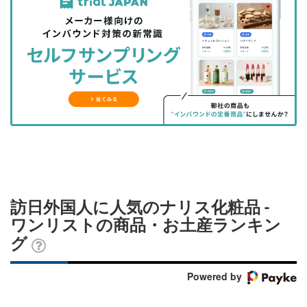
事
事
ブ
事
ガ
を
を
ッ
を
登
シ
シ
ク
購
録
ェ
ェ
マ
読
す
ア
ア
ー
す
る
す
す
ク
る
る
る
に
追
加
訪日外国人に人気のナリス化粧品 -
ワンリストの商品・お土産ランキン
グ
Powered by