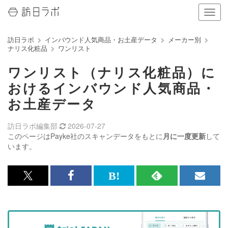
ナ
ビ
ゲ
訪日ラボ
インバウンド人気商品・お土産データ
メーカー別
ー
ナリス化粧品
ワンリスト
シ
ョ
ワンリスト（ナリス化粧品）に
ン
の
おけるインバウンド人気商品・
表
お土産データ
示
を
切
訪日ラボ編集部
2026-07-27
り
このページはPayke社のスキャンデータをもとに
月に一度更新
して
替
います。
え
る
x<br>
Facebook<br>
は
RSS
メ
で
で
て
で
ル
記
記
な
記
マ