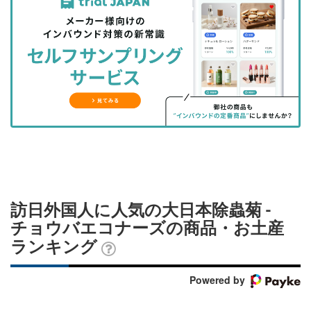
事
事
ブ
事
ガ
を
を
ッ
を
登
シ
シ
ク
購
録
ェ
ェ
マ
読
す
ア
ア
ー
す
る
す
す
ク
る
る
る
に
追
加
訪日外国人に人気の大日本除蟲菊 -
チョウバエコナーズの商品・お土産
ランキング
Powered by