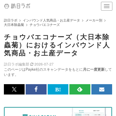
ナ
ビ
ゲ
訪日ラボ
インバウンド人気商品・お土産データ
メーカー別
ー
大日本除蟲菊
チョウバエコナーズ
シ
ョ
チョウバエコナーズ（大日本除
ン
の
蟲菊）におけるインバウンド人
表
気商品・お土産データ
示
を
切
訪日ラボ編集部
2026-07-27
り
このページはPayke社のスキャンデータをもとに
月に一度更新
して
替
います。
え
る
x<br>
Facebook<br>
は
RSS
メ
で
で
て
で
ル
記
記
な
記
マ