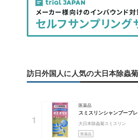
事
事
を
を
シ
シ
ェ
ェ
ア
ア
す
す
る
る
訪日外国人に人気の大日本除蟲菊
医薬品
スミスリンシャンプープレミ
大日本除蟲菊
スミスリン
医薬品