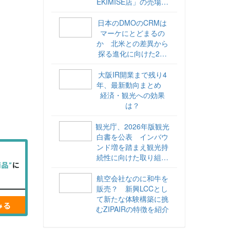
EKIMISE店」の売場づ
くりをレポート
日本のDMOのCRMは
マーケにとどまるの
か 北米との差異から
探る進化に向けた2ス
テップ【ココが違う！
海外DMOのリアル
大阪IR開業まで残り4
vol.6】
年、最新動向まとめ
経済・観光への効果
は？
観光庁、2026年版観光
白書を公表 インバウ
ンド増を踏まえ観光持
続性に向けた取り組み
や旅客税の使途を明記
航空会社なのに和牛を
販売？ 新興LCCとし
て新たな体験構築に挑
むZIPAIRの特徴を紹介