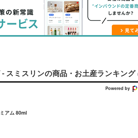
ブ
事
ガ
ッ
を
登
ク
購
録
マ
読
す
ー
す
る
ク
る
に
追
 - スミスリンの商品・お土産ランキング
加
Powered by
アム 80ml