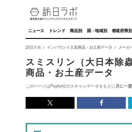
ニュース
トレンド
商品別
国・地域別
都道府県
訪日ラボ
インバウンド人気商品・お土産データ
メーカ
スミスリン（大日本除
商品・お土産データ
このページはPayke社のスキャンデータをもとに
月に一度
x<br>
Facebook<
で
で
記
記