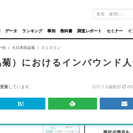
キ
ー
ワ
ー
ド
別
データ
ランキング
事例
教科書
調査レポート
セミナー
イ
検
索
ー別
大日本除蟲菊
スミスリン
蟲菊）におけるインバウンド人
更新
しています。
訪日ラボ編集部
20
br>
は
RSS
メ
て
で
ル
な
記
マ