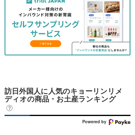
事
事
ブ
事
ガ
を
を
ッ
を
登
シ
シ
ク
購
録
ェ
ェ
マ
読
す
ア
ア
ー
す
る
す
す
ク
る
る
る
に
追
加
訪日外国人に人気のキョーリンリメ
ディオの商品・お土産ランキング
Powered by