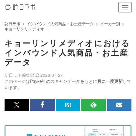
ナ
ビ
ゲ
訪日ラボ
インバウンド人気商品・お土産データ
メーカー別
ー
キョーリンリメディオ
シ
ョ
キョーリンリメディオにおける
ン
の
インバウンド人気商品・お土産
表
データ
示
を
切
訪日ラボ編集部
2026-07-27
り
このページはPayke社のスキャンデータをもとに
月に一度更新
して
替
います。
え
る
x<br>
Facebook<br>
は
RSS
メ
で
で
て
で
ル
記
記
な
記
マ