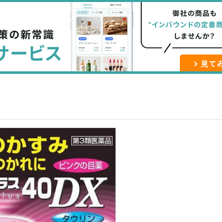
な
記
マ
ブ
事
ガ
ッ
を
登
ク
購
録
マ
読
す
ー
す
る
ク
る
に
追
加