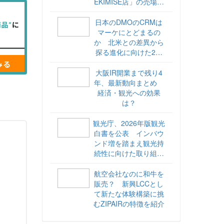
EKIMISE店」の売場づ
くりをレポート
日本のDMOのCRMは
マーケにとどまるの
か 北米との差異から
探る進化に向けた2ス
テップ【ココが違う！
海外DMOのリアル
大阪IR開業まで残り4
vol.6】
年、最新動向まとめ
経済・観光への効果
は？
観光庁、2026年版観光
白書を公表 インバウ
ンド増を踏まえ観光持
続性に向けた取り組み
や旅客税の使途を明記
航空会社なのに和牛を
販売？ 新興LCCとし
て新たな体験構築に挑
むZIPAIRの特徴を紹介