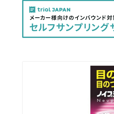
記
記
事
事
を
を
シ
シ
ェ
ェ
ア
ア
す
す
る
る