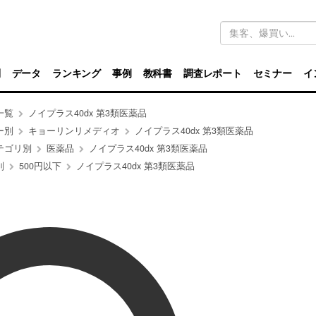
キ
ー
ワ
ー
ド
別
データ
ランキング
事例
教科書
調査レポート
セミナー
イ
検
索
一覧
ノイプラス40dx 第3類医薬品
ー別
キョーリンリメディオ
ノイプラス40dx 第3類医薬品
テゴリ別
医薬品
ノイプラス40dx 第3類医薬品
別
500円以下
ノイプラス40dx 第3類医薬品