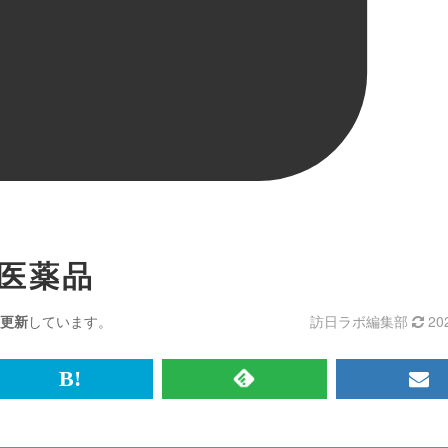
類医薬品
更新
しています。
訪日ラボ編集部
20
br>
は
RSS
メ
て
で
ル