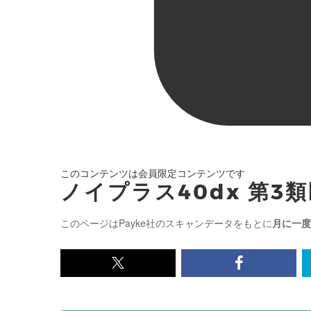
このコンテンツは会員限定コンテンツです
ノイプラス40dx 第3
このページはPayke社のスキャンデータをもとに
月に一度
x<br>
Facebook<
で
で