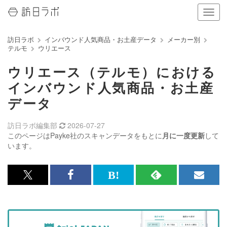
ナ
ビ
ゲ
訪日ラボ
インバウンド人気商品・お土産データ
メーカー別
ー
テルモ
ウリエース
シ
ョ
ウリエース（テルモ）における
ン
の
インバウンド人気商品・お土産
表
データ
示
を
切
訪日ラボ編集部
2026-07-27
り
このページはPayke社のスキャンデータをもとに
月に一度更新
して
替
います。
え
る
x<br>
Facebook<br>
は
RSS
メ
で
で
て
で
ル
記
記
な
記
マ