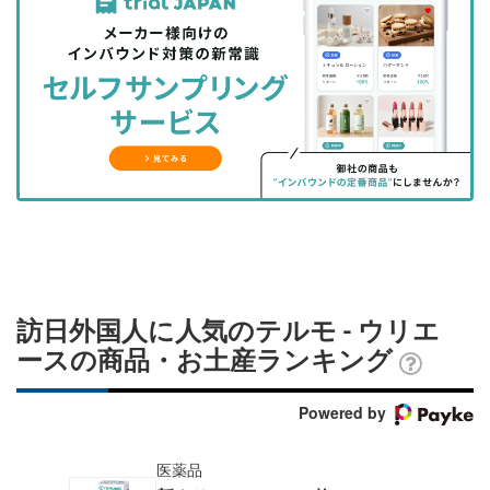
事
事
ブ
事
ガ
を
を
ッ
を
登
シ
シ
ク
購
録
ェ
ェ
マ
読
す
ア
ア
ー
す
る
す
す
ク
る
る
る
に
追
加
訪日外国人に人気のテルモ - ウリエ
ースの商品・お土産ランキング
Powered by
医薬品