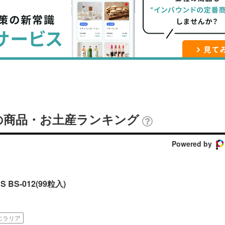
ブ
事
ガ
ッ
を
登
ク
購
録
マ
読
す
ー
す
る
ク
る
に
追
の商品・お土産ランキング
加
Powered by
BS-012(99粒入)
エラリア