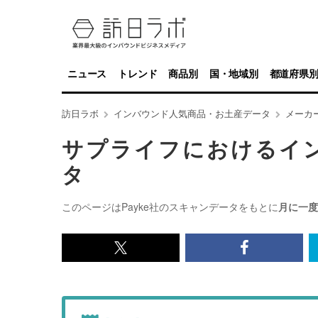
ニュース
トレンド
商品別
国・地域別
都道府県
訪日ラボ
インバウンド人気商品・お土産データ
メーカ
サプライフにおけるイ
タ
このページはPayke社のスキャンデータをもとに
月に一度
x<br>
Facebook<
で
で
記
記