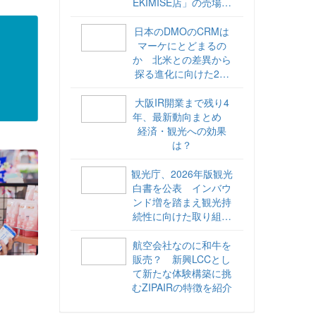
EKIMISE店」の売場づ
くりをレポート
日本のDMOのCRMは
マーケにとどまるの
か 北米との差異から
探る進化に向けた2ス
テップ【ココが違う！
海外DMOのリアル
大阪IR開業まで残り4
vol.6】
年、最新動向まとめ
経済・観光への効果
は？
観光庁、2026年版観光
白書を公表 インバウ
ンド増を踏まえ観光持
続性に向けた取り組み
や旅客税の使途を明記
航空会社なのに和牛を
販売？ 新興LCCとし
て新たな体験構築に挑
むZIPAIRの特徴を紹介