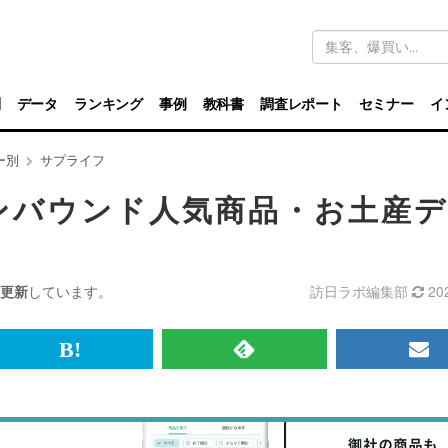
キ
ー
ワ
ー
ド
別
データ
ランキング
事例
教科書
調査レポート
セミナー
イ
検
索
ー別
サプライフ
ンバウンド人気商品・お土産デ
更新
しています。
訪日ラボ編集部
20
br>
は
RSS
メ
て
で
ル
な
記
マ