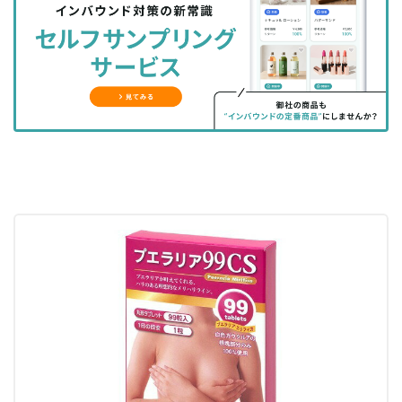
シ
シ
ク
購
録
ェ
ェ
マ
読
す
ア
ア
ー
す
る
す
す
ク
る
る
る
に
追
加