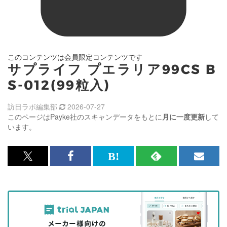
このコンテンツは会員限定コンテンツです
サプライフ プエラリア99CS B
S-012(99粒入)
訪日ラボ編集部
2026-07-27
このページはPayke社のスキャンデータをもとに
月に一度更新
して
います。
x<br>
Facebook<br>
は
RSS
メ
で
で
て
で
ル
記
記
な
記
マ
事
事
ブ
事
ガ
を
を
ッ
を
登