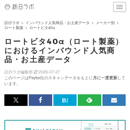
ナ
ビ
ゲ
訪日ラボ
インバウンド人気商品・お土産データ
メーカー別
ー
ロート製薬
ロートビタ40α
シ
ョ
ロートビタ40α（ロート製薬）
ン
の
におけるインバウンド人気商
表
品・お土産データ
示
を
切
訪日ラボ編集部
2026-07-27
り
このページはPayke社のスキャンデータをもとに
月に一度更新
して
替
います。
え
る
x<br>
Facebook<br>
は
RSS
メ
で
で
て
で
ル
記
記
な
記
マ