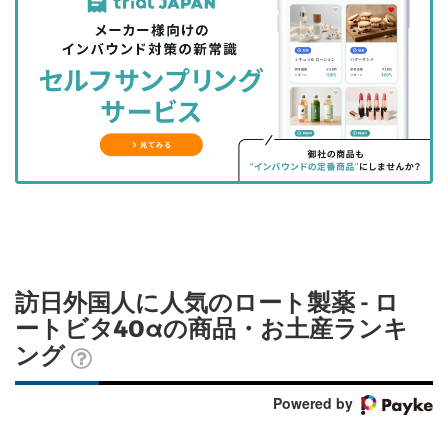
事
事
ブ
事
ガ
を
を
ッ
を
登
シ
シ
ク
購
録
ェ
ェ
マ
読
す
ア
ア
ー
す
る
す
す
ク
る
る
る
に
追
加
訪日外国人に人気のロート製薬 - ロ
ートビタ40αの商品・お土産ランキ
ング
Powered by