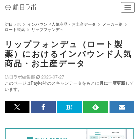
ナ
ビ
ゲ
訪日ラボ
インバウンド人気商品・お土産データ
メーカー別
ー
ロート製薬
リップフォンデュ
シ
ョ
リップフォンデュ（ロート製
ン
の
薬）におけるインバウンド人気
表
商品・お土産データ
示
を
切
訪日ラボ編集部
2026-07-27
り
このページはPayke社のスキャンデータをもとに
月に一度更新
して
替
います。
え
る
x<br>
Facebook<br>
は
RSS
メ
で
で
て
で
ル
記
記
な
記
マ