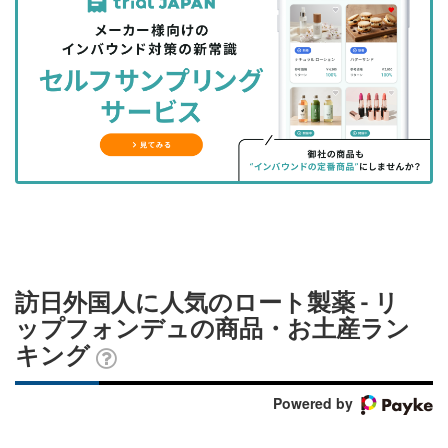
事
事
ブ
事
ガ
を
を
ッ
を
登
シ
シ
ク
購
録
ェ
ェ
マ
読
す
ア
ア
ー
す
る
す
す
ク
る
る
る
に
追
加
訪日外国人に人気のロート製薬 - リ
ップフォンデュの商品・お土産ラン
キング
Powered by