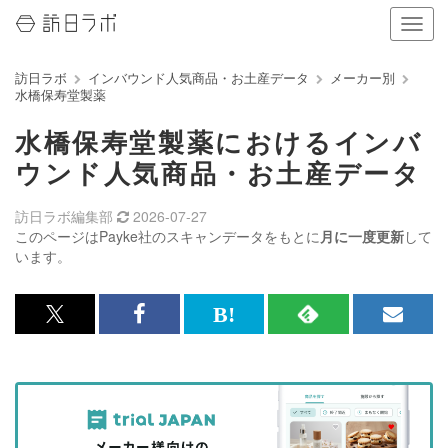
ナ
ビ
ゲ
訪日ラボ
インバウンド人気商品・お土産データ
メーカー別
ー
水橋保寿堂製薬
シ
ョ
水橋保寿堂製薬におけるインバ
ン
の
ウンド人気商品・お土産データ
表
示
訪日ラボ編集部
2026-07-27
を
このページはPayke社のスキャンデータをもとに
月に一度更新
して
切
います。
り
替
え
x<br>
Facebook<br>
は
RSS
メ
る
で
で
て
で
ル
記
記
な
記
マ
事
事
ブ
事
ガ