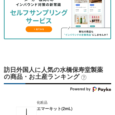
を
を
ッ
を
登
シ
シ
ク
購
録
ェ
ェ
マ
読
す
ア
ア
ー
す
る
す
す
ク
る
る
る
に
追
加
訪日外国人に人気の水橋保寿堂製薬
の商品・お土産ランキング
Powered by
化粧品
エマーキット(2mL)