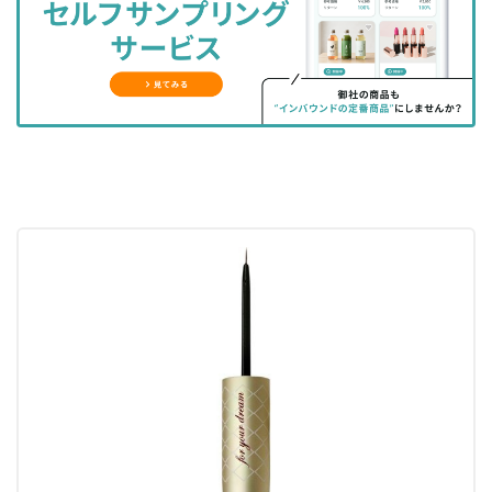
ェ
ェ
マ
読
す
ア
ア
ー
す
る
す
す
ク
る
る
る
に
追
加