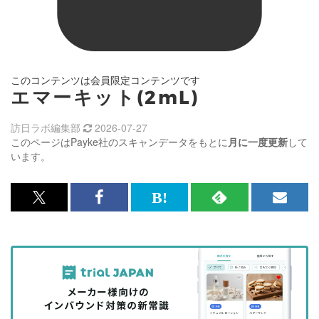
このコンテンツは会員限定コンテンツです
エマーキット(2mL)
訪日ラボ編集部
2026-07-27
このページはPayke社のスキャンデータをもとに
月に一度更新
して
います。
x<br>
Facebook<br>
は
RSS
メ
で
で
て
で
ル
記
記
な
記
マ
事
事
ブ
事
ガ
を
を
ッ
を
登
シ
シ
ク
購
録