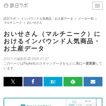
ナ
ビ
ゲ
訪日ラボ
インバウンド人気商品・お土産データ
メーカー別
ー
マルチニーク
おいせさん
シ
ョ
おいせさん（マルチニーク）に
ン
の
おけるインバウンド人気商品・
表
お土産データ
示
を
切
訪日ラボ編集部
2026-07-27
り
このページはPayke社のスキャンデータをもとに
月に一度更新
して
替
います。
え
る
x<br>
Facebook<br>
は
RSS
メ
で
で
て
で
ル
記
記
な
記
マ