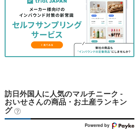
事
事
ブ
事
ガ
を
を
ッ
を
登
シ
シ
ク
購
録
ェ
ェ
マ
読
す
ア
ア
ー
す
る
す
す
ク
る
る
る
に
追
加
訪日外国人に人気のマルチニーク -
おいせさんの商品・お土産ランキン
グ
Powered by