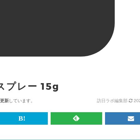
プレー 15g
更新
しています。
訪日ラボ編集部
20
br>
は
RSS
メ
て
で
ル