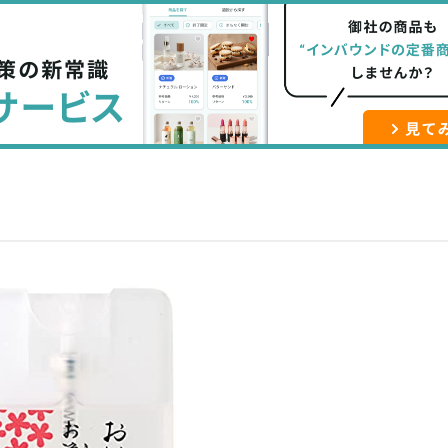
な
記
マ
ブ
事
ガ
ッ
を
登
ク
購
録
マ
読
す
ー
す
る
ク
る
に
追
加