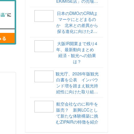
EKIMISE店」の売場づ
くりをレポート
日本のDMOのCRMは
マーケにとどまるの
か 北米との差異から
探る進化に向けた2ス
テップ【ココが違う！
海外DMOのリアル
大阪IR開業まで残り4
vol.6】
年、最新動向まとめ
経済・観光への効果
は？
観光庁、2026年版観光
白書を公表 インバウ
ンド増を踏まえ観光持
続性に向けた取り組み
や旅客税の使途を明記
航空会社なのに和牛を
販売？ 新興LCCとし
て新たな体験構築に挑
むZIPAIRの特徴を紹介