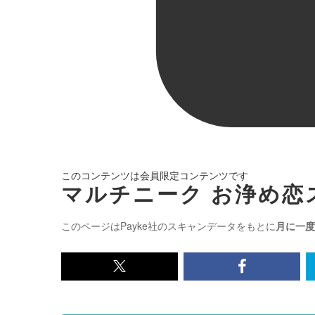
このコンテンツは会員限定コンテンツです
マルチニーク お浄め恋ス
このページはPayke社のスキャンデータをもとに
月に一度
x<br>
Facebook<
で
で