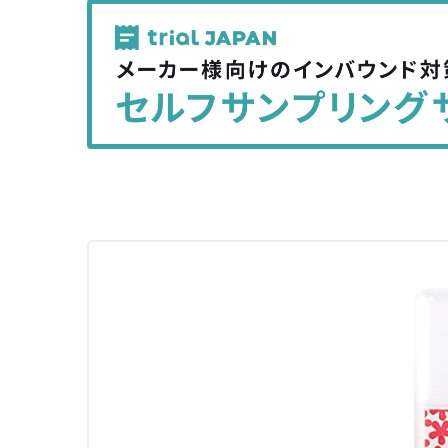
記
記
事
事
を
を
シ
シ
ェ
ェ
ア
ア
す
す
る
る