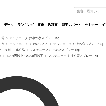
キ
ー
ワ
ー
ド
別
データ
ランキング
事例
教科書
調査レポート
セミナー
イ
検
索
一覧
マルチニーク お浄め恋スプレー 15g
ー別
マルチニーク
おいせさん
マルチニーク お浄め恋スプレー 15g
テゴリ別
化粧品
マルチニーク お浄め恋スプレー 15g
別
1,000円以上・2,000円以下
マルチニーク お浄め恋スプレー 15g