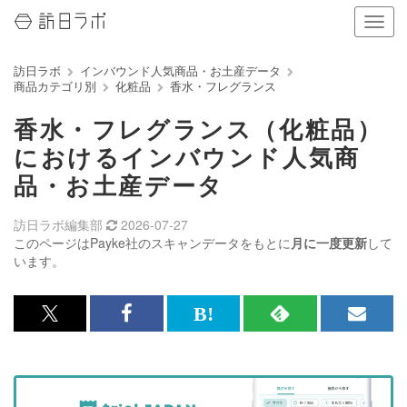
ナ
ビ
ゲ
訪日ラボ
インバウンド人気商品・お土産データ
ー
商品カテゴリ別
化粧品
香水・フレグランス
シ
ョ
香水・フレグランス（化粧品）
ン
の
におけるインバウンド人気商
表
品・お土産データ
示
を
切
訪日ラボ編集部
2026-07-27
り
このページはPayke社のスキャンデータをもとに
月に一度更新
して
替
います。
え
る
x<br>
Facebook<br>
は
RSS
メ
で
で
て
で
ル
記
記
な
記
マ