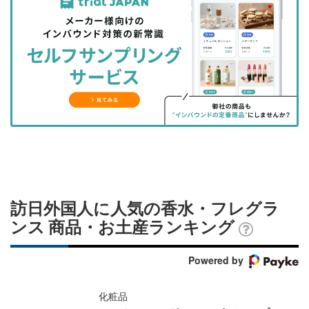
事
事
ブ
事
ガ
を
を
ッ
を
登
シ
シ
ク
購
録
ェ
ェ
マ
読
す
ア
ア
ー
す
る
す
す
ク
る
る
る
に
追
加
訪日外国人に人気の香水・フレグラ
ンス 商品・お土産ランキング
Powered by
化粧品