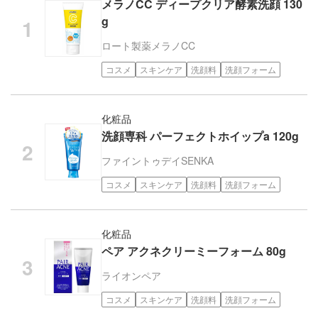
メラノCC ディープクリア酵素洗顔 130
g
ロート製薬
メラノCC
コスメ
スキンケア
洗顔料
洗顔フォーム
化粧品
洗顔専科 パーフェクトホイップa 120g
ファイントゥデイ
SENKA
コスメ
スキンケア
洗顔料
洗顔フォーム
化粧品
ペア アクネクリーミーフォーム 80g
ライオン
ペア
コスメ
スキンケア
洗顔料
洗顔フォーム