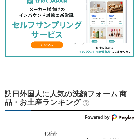
事
事
ブ
事
ガ
を
を
ッ
を
登
シ
シ
ク
購
録
ェ
ェ
マ
読
す
ア
ア
ー
す
る
す
す
ク
る
る
る
に
追
加
訪日外国人に人気の洗顔フォーム 商
品・お土産ランキング
Powered by
化粧品