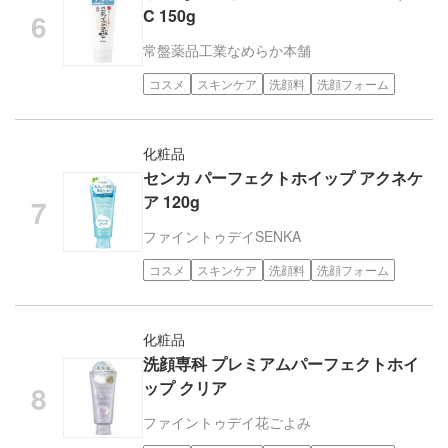
C 150g
常盤薬品工業
なめらか本舗
コスメ
スキンケア
洗顔料
洗顔フォーム
化粧品
センカ パーフェクトホイップ アクネケ
ア 120g
ファイントゥデイ
SENKA
コスメ
スキンケア
洗顔料
洗顔フォーム
化粧品
洗顔専科 プレミアムパーフェクトホイ
ップ クリア
ファイントゥデイ
花ごよみ