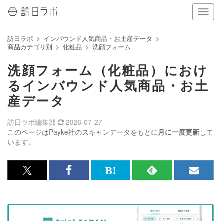
ナ
ビ
ゲ
訪日ラボ
インバウンド人気商品・お土産データ
ー
商品カテゴリ別
化粧品
洗顔フォーム
シ
ョ
洗顔フォーム（化粧品）におけ
ン
の
るインバウンド人気商品・お土
表
産データ
示
を
切
訪日ラボ編集部
2026-07-27
り
このページはPayke社のスキャンデータをもとに
月に一度更新
して
替
います。
え
る
x<br>
Facebook<br>
は
RSS
メ
で
で
て
で
ル
記
記
な
記
マ