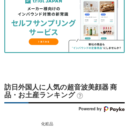
事
事
ブ
事
ガ
を
を
ッ
を
登
シ
シ
ク
購
録
ェ
ェ
マ
読
す
ア
ア
ー
す
る
す
す
ク
る
る
る
に
追
加
訪日外国人に人気の超音波美顔器 商
品・お土産ランキング
Powered by
化粧品