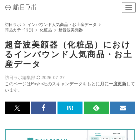
ナ
ビ
ゲ
訪日ラボ
インバウンド人気商品・お土産データ
ー
商品カテゴリ別
化粧品
超音波美顔器
シ
ョ
超音波美顔器（化粧品）におけ
ン
の
るインバウンド人気商品・お土
表
産データ
示
を
切
訪日ラボ編集部
2026-07-27
り
このページはPayke社のスキャンデータをもとに
月に一度更新
して
替
います。
え
る
x<br>
Facebook<br>
は
RSS
メ
で
で
て
で
ル
記
記
な
記
マ