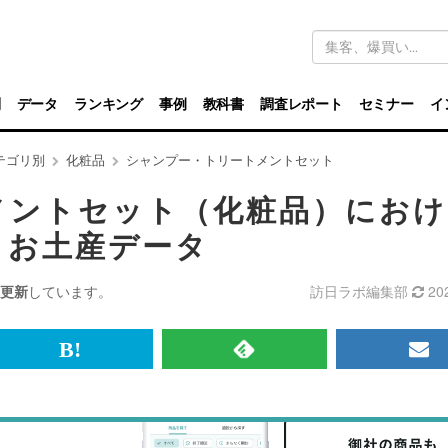
キ
ー
ワ
ー
ド
別
データ
ランキング
事例
教科書
調査レポート
セミナー
イ
検
索
テゴリ別
化粧品
シャンプー・トリートメントセット
メントセット（化粧品）におけ
・お土産データ
更新
しています。
訪日ラボ編集部
20
br>
は
RSS
メ
て
で
ル
な
記
マ