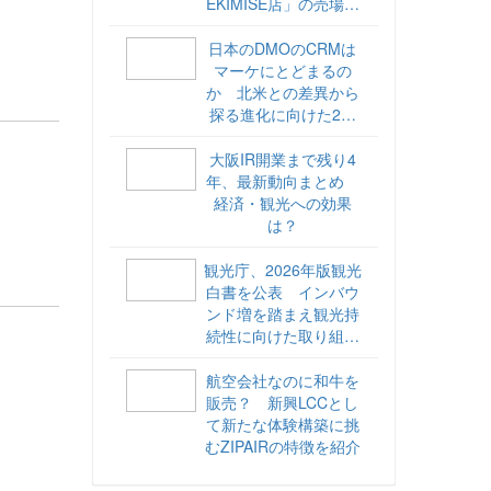
EKIMISE店」の売場づ
くりをレポート
日本のDMOのCRMは
マーケにとどまるの
か 北米との差異から
探る進化に向けた2ス
テップ【ココが違う！
海外DMOのリアル
大阪IR開業まで残り4
vol.6】
年、最新動向まとめ
経済・観光への効果
は？
観光庁、2026年版観光
白書を公表 インバウ
ンド増を踏まえ観光持
続性に向けた取り組み
や旅客税の使途を明記
航空会社なのに和牛を
販売？ 新興LCCとし
て新たな体験構築に挑
むZIPAIRの特徴を紹介