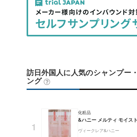
事
事
を
を
シ
シ
ェ
ェ
ア
ア
す
す
る
る
訪日外国人に人気のシャンプー・
ング
化粧品
&ハニー メルティ モイス
ヴィークレア
&ハニー