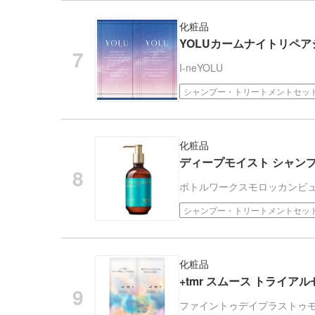
化粧品
YOLUカームナイトリペ
I-ne
YOLU
シャンプー・トリートメントセッ
化粧品
ディープモイスト シャンプー M
ボトルワークス
モロッカンビ
シャンプー・トリートメントセッ
化粧品
+tmr スムース トライアル
ファイントゥデイ
プラストゥ