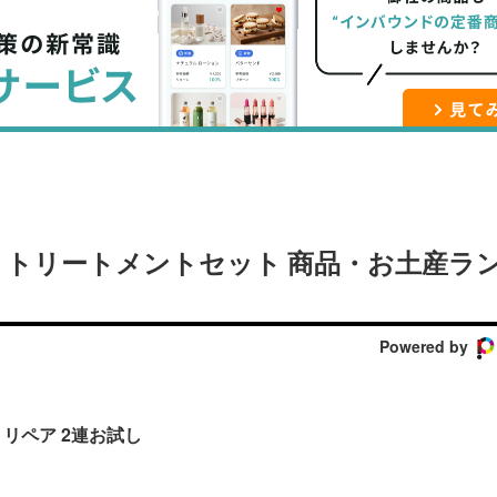
ブ
事
ガ
ッ
を
登
ク
購
録
マ
読
す
ー
す
る
ク
る
に
追
トリートメントセット 商品・お土産ラ
加
Powered by
トリペア 2連お試し