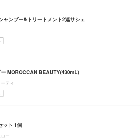
アシャンプー&トリートメント2連サシェ
ト
OROCCAN BEAUTY(430mL)
ューティ
ト
セット 1個
モロー