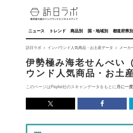
ニュース
トレンド
商品別
国・地域別
都道府県
訪日ラボ
インバウンド人気商品・お土産データ
メーカ
伊勢極み海老せんべい
ウンド人気商品・お土
このページはPayke社のスキャンデータをもとに
月に一度
x<br>
Facebook<
で
で
記
記