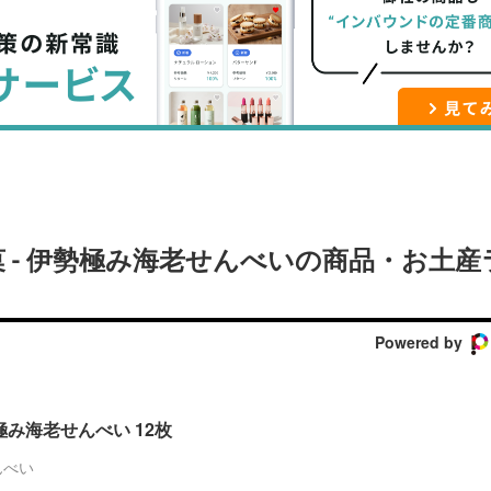
ブ
事
ガ
ッ
を
登
ク
購
録
マ
読
す
ー
す
る
ク
る
に
追
 - 伊勢極み海老せんべいの商品・お土産
加
Powered by
極み海老せんべい 12枚
んべい