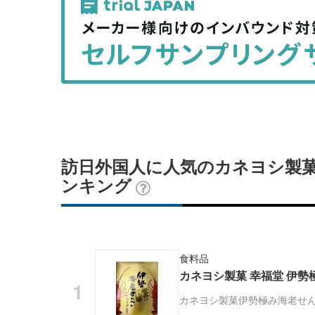
事
事
を
を
シ
シ
ェ
ェ
ア
ア
す
す
る
る
訪日外国人に人気のカネヨシ製菓
ンキング
食料品
カネヨシ製菓 幸福堂 伊勢
カネヨシ製菓
伊勢極み海老せ