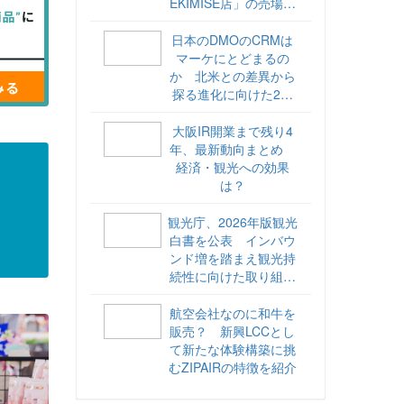
EKIMISE店」の売場づ
くりをレポート
日本のDMOのCRMは
マーケにとどまるの
か 北米との差異から
探る進化に向けた2ス
テップ【ココが違う！
海外DMOのリアル
大阪IR開業まで残り4
vol.6】
年、最新動向まとめ
経済・観光への効果
は？
観光庁、2026年版観光
白書を公表 インバウ
ンド増を踏まえ観光持
続性に向けた取り組み
や旅客税の使途を明記
航空会社なのに和牛を
販売？ 新興LCCとし
て新たな体験構築に挑
むZIPAIRの特徴を紹介