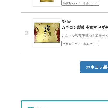
各種せんべい・米菓セット
食料品
カネヨシ製菓 幸福堂 伊勢
カネヨシ製菓
伊勢極み海老せ
各種せんべい・米菓セット
カネヨシ製