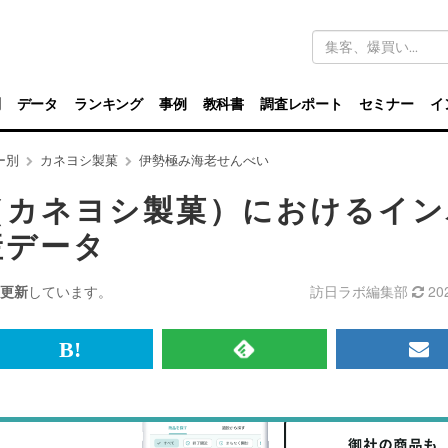
キ
ー
ワ
ー
ド
別
データ
ランキング
事例
教科書
調査レポート
セミナー
イ
検
索
ー別
カネヨシ製菓
伊勢極み海老せんべい
（カネヨシ製菓）におけるイン
産データ
更新
しています。
訪日ラボ編集部
20
br>
は
RSS
メ
て
で
ル
な
記
マ