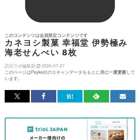
このコンテンツは会員限定コンテンツです
カネヨシ製菓 幸福堂 伊勢極み
海老せんべい 8枚
訪日ラボ編集部
2026-07-27
このページはPayke社のスキャンデータをもとに
月に一度更新
して
います。
x<br>
Facebook<br>
は
RSS
メ
で
で
て
で
ル
記
記
な
記
マ
事
事
ブ
事
ガ
を
を
ッ
を
登