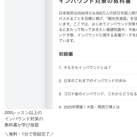
200
レッスン以上の
インバウンド対策の
教科書が学び放題
＼無料・1分で登録完了／