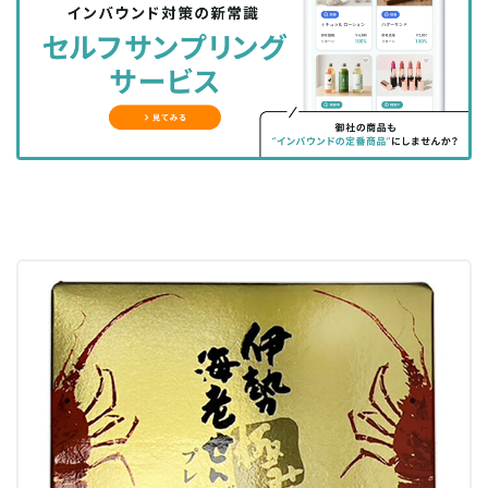
シ
シ
ク
購
録
ェ
ェ
マ
読
す
ア
ア
ー
す
る
す
す
ク
る
る
る
に
追
加