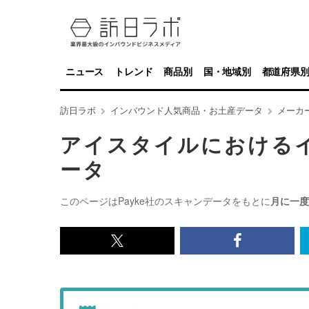
ニュース
トレンド
商品別
国・地域別
都道府県
訪日ラボ
インバウンド人気商品・お土産データ
メーカ
アイスタイルにおける
ータ
このページはPayke社のスキャンデータをもとに
月に一度
x<br>
Facebook<
で
で
記
記