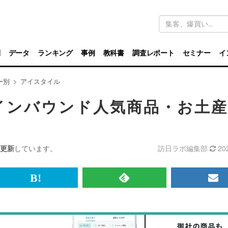
キ
ー
ワ
ー
ド
別
データ
ランキング
事例
教科書
調査レポート
セミナー
イ
検
索
ー別
アイスタイル
インバウンド人気商品・お土
更新
しています。
訪日ラボ編集部
20
br>
は
RSS
メ
て
で
ル
な
記
マ