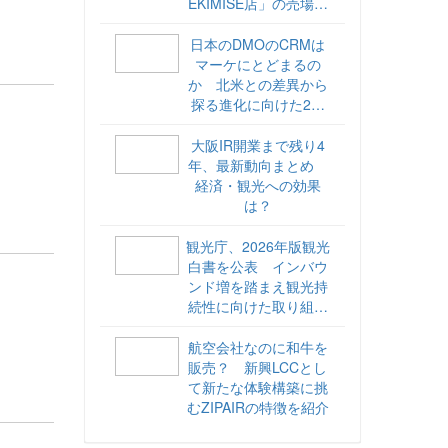
EKIMISE店」の売場づ
くりをレポート
日本のDMOのCRMは
マーケにとどまるの
か 北米との差異から
探る進化に向けた2ス
テップ【ココが違う！
海外DMOのリアル
大阪IR開業まで残り4
vol.6】
年、最新動向まとめ
経済・観光への効果
は？
観光庁、2026年版観光
白書を公表 インバウ
ンド増を踏まえ観光持
続性に向けた取り組み
や旅客税の使途を明記
航空会社なのに和牛を
販売？ 新興LCCとし
て新たな体験構築に挑
むZIPAIRの特徴を紹介