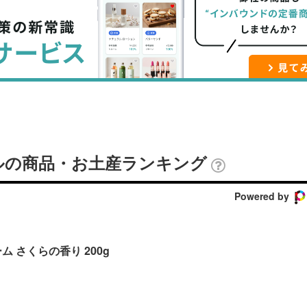
ブ
事
ガ
ッ
を
登
ク
購
録
マ
読
す
ー
す
る
ク
る
に
追
ルの商品・お土産ランキング
加
Powered by
 さくらの香り 200g