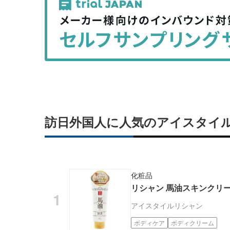
事
事
を
を
シ
シ
ェ
ェ
ア
ア
す
す
る
る
訪日外国人に人気のアイスタイ
化粧品
リシャン 馬油スキンクリーム
アイスタイル
リシャン
ボディケア
ボディクリーム