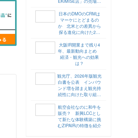
EKIMISE店」の売場づ
くりをレポート
日本のDMOのCRMは
マーケにとどまるの
か 北米との差異から
探る進化に向けた2ス
テップ【ココが違う！
海外DMOのリアル
大阪IR開業まで残り4
vol.6】
年、最新動向まとめ
経済・観光への効果
は？
観光庁、2026年版観光
白書を公表 インバウ
ンド増を踏まえ観光持
続性に向けた取り組み
や旅客税の使途を明記
航空会社なのに和牛を
販売？ 新興LCCとし
て新たな体験構築に挑
むZIPAIRの特徴を紹介