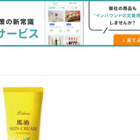
な
記
マ
ブ
事
ガ
ッ
を
登
ク
購
録
マ
読
す
ー
す
る
ク
る
に
追
加