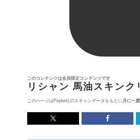
このコンテンツは会員限定コンテンツです
リシャン 馬油スキンクリ
このページはPayke社のスキャンデータをもとに
月に一度
x<br>
Facebook<
で
で