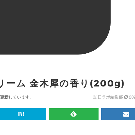
ーム 金木犀の香り(200g)
更新
しています。
訪日ラボ編集部
20
br>
は
RSS
メ
て
で
ル