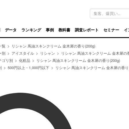
キ
ー
ワ
ー
ド
別
データ
ランキング
事例
教科書
調査レポート
セミナー
イ
検
索
一覧
リシャン 馬油スキンクリーム 金木犀の香り(200g)
ー別
アイスタイル
リシャン
リシャン 馬油スキンクリーム 金木犀の香り(2
テゴリ別
化粧品
リシャン 馬油スキンクリーム 金木犀の香り(200g)
別
500円以上・1,000円以下
リシャン 馬油スキンクリーム 金木犀の香り(2