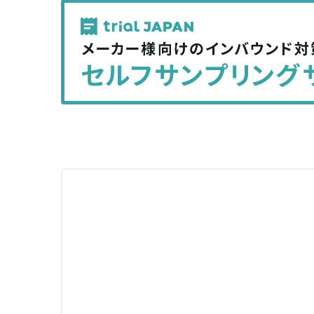
記
記
事
事
を
を
シ
シ
ェ
ェ
ア
ア
す
す
る
る