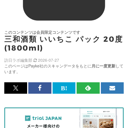
このコンテンツは会員限定コンテンツです
三和酒類 いいちこ パック 20度
(1800ml)
訪日ラボ編集部
2026-07-27
このページはPayke社のスキャンデータをもとに
月に一度更新
して
います。
x<br>
Facebook<br>
は
RSS
メ
で
で
て
で
ル
記
記
な
記
マ
事
事
ブ
事
ガ
を
を
ッ
を
登