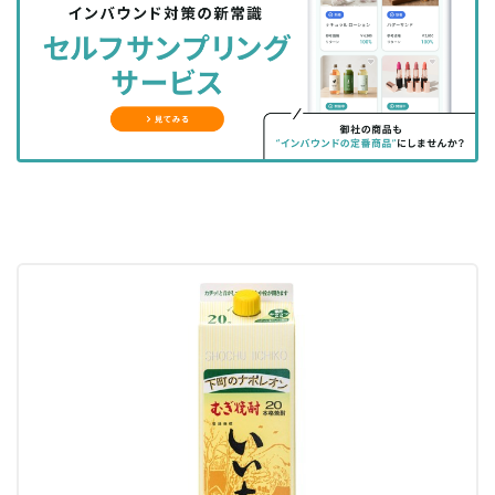
シ
シ
ク
購
録
ェ
ェ
マ
読
す
ア
ア
ー
す
る
す
す
ク
る
る
る
に
追
加