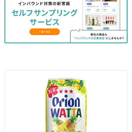
シ
シ
ク
購
録
ェ
ェ
マ
読
す
ア
ア
ー
す
る
す
す
ク
る
る
る
に
追
加