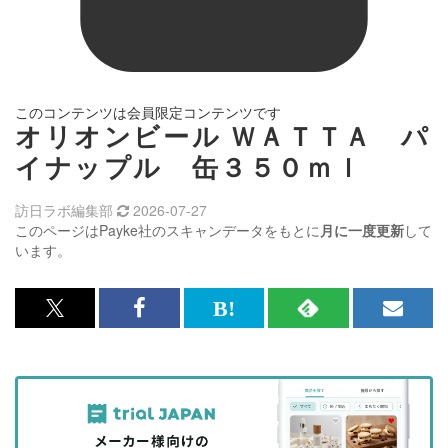
このコンテンツは会員限定コンテンツです
オリオンビール ＷＡＴＴＡ パ
イナップル 缶３５０ｍｌ
訪日ラボ編集部
2026-07-27
このページはPayke社のスキャンデータをもとに
月に一度更新
して
います。
x<br>
Facebook<br>
は
RSS
メ
で
で
て
で
ル
記
記
な
記
マ
事
事
ブ
事
ガ
を
を
ッ
を
登