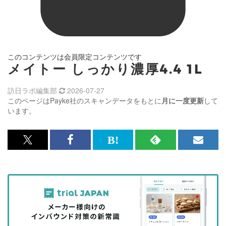
このコンテンツは会員限定コンテンツです
メイトー しっかり濃厚4.4 1L
訪日ラボ編集部
2026-07-27
このページはPayke社のスキャンデータをもとに
月に一度更新
して
います。
x<br>
Facebook<br>
は
RSS
メ
で
で
て
で
ル
記
記
な
記
マ
事
事
ブ
事
ガ
を
を
ッ
を
登
シ
シ
ク
購
録