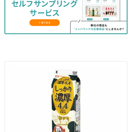
ェ
ェ
マ
読
す
ア
ア
ー
す
る
す
す
ク
る
る
る
に
追
加