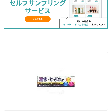
ェ
ェ
マ
読
す
ア
ア
ー
す
る
す
す
ク
る
る
る
に
追
加