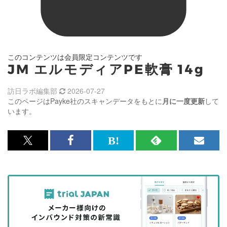
このコンテンツは会員限定コンテンツです
JM エルモディアPE軟膏 14g
訪日ラボ編集部
2026-07-27
このページはPayke社のスキャンデータをもとに
月に一度更新
して
います。
x<br>
Facebook<br>
は
RSS
メ
で
で
て
で
ル
記
記
な
記
マ
事
事
ブ
事
ガ
を
を
ッ
を
登
シ
シ
ク
購
録