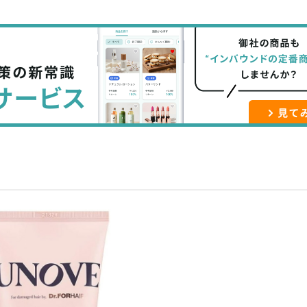
て
で
ル
な
記
マ
ブ
事
ガ
ッ
を
登
ク
購
録
マ
読
す
ー
す
る
ク
る
に
追
加