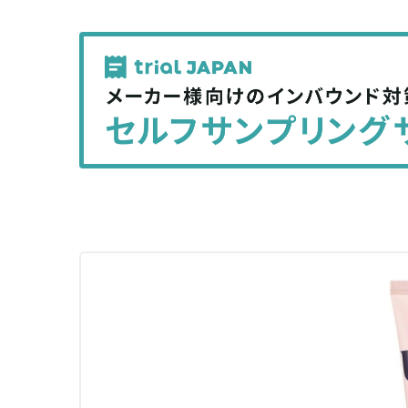
で
で
記
記
事
事
を
を
シ
シ
ェ
ェ
ア
ア
す
す
る
る