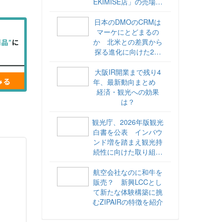
EKIMISE店」の売場づ
くりをレポート
日本のDMOのCRMは
マーケにとどまるの
か 北米との差異から
探る進化に向けた2ス
テップ【ココが違う！
海外DMOのリアル
大阪IR開業まで残り4
vol.6】
年、最新動向まとめ
経済・観光への効果
は？
観光庁、2026年版観光
白書を公表 インバウ
ンド増を踏まえ観光持
続性に向けた取り組み
や旅客税の使途を明記
航空会社なのに和牛を
販売？ 新興LCCとし
て新たな体験構築に挑
むZIPAIRの特徴を紹介