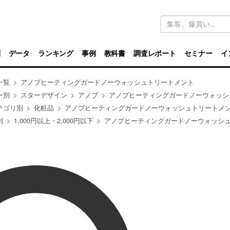
キ
ー
ワ
ー
ド
別
データ
ランキング
事例
教科書
調査レポート
セミナー
イ
検
索
一覧
アノブヒーティングガードノーウォッシュトリートメント
ー別
スターデザイン
アノブ
アノブヒーティングガードノーウォッシュトリー
テゴリ別
化粧品
アノブヒーティングガードノーウォッシュトリートメ
別
1,000円以上・2,000円以下
アノブヒーティングガードノーウォッシュトリート