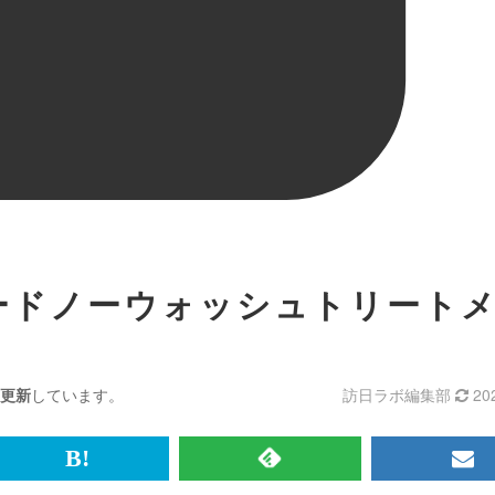
ードノーウォッシュトリート
更新
しています。
訪日ラボ編集部
20
br>
は
RSS
メ