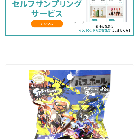
ェ
ェ
マ
読
す
ア
ア
ー
す
る
す
す
ク
る
る
る
に
追
加