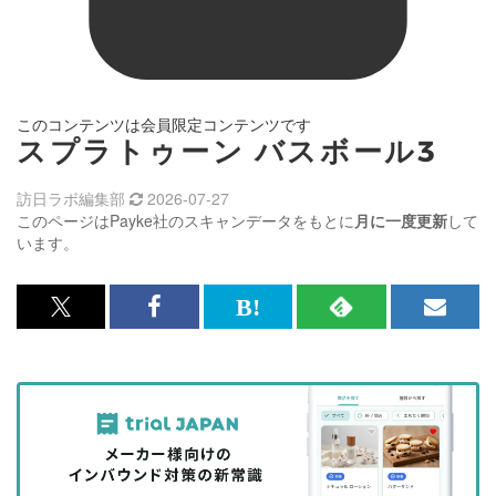
このコンテンツは会員限定コンテンツです
スプラトゥーン バスボール3
訪日ラボ編集部
2026-07-27
このページはPayke社のスキャンデータをもとに
月に一度更新
して
います。
x<br>
Facebook<br>
は
RSS
メ
で
で
て
で
ル
記
記
な
記
マ
事
事
ブ
事
ガ
を
を
ッ
を
登
シ
シ
ク
購
録