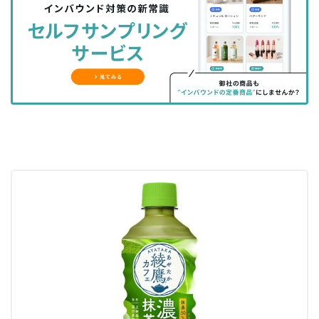
シ
シ
ク
購
録
ェ
ェ
マ
読
す
ア
ア
ー
す
る
す
す
ク
る
る
る
に
追
加