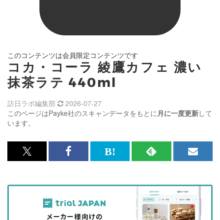
このコンテンツは会員限定コンテンツです
コカ・コーラ 綾鷹カフェ 濃い
抹茶ラテ 440ml
訪日ラボ編集部
2026-07-27
このページはPayke社のスキャンデータをもとに
月に一度更新
して
います。
x<br>
Facebook<br>
は
RSS
メ
で
で
て
で
ル
記
記
な
記
マ
事
事
ブ
事
ガ
を
を
ッ
を
登