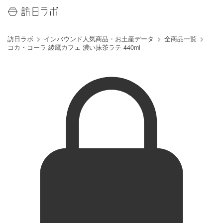
訪日ラボ
インバウンド人気商品・お土産データ
全商品一覧
コカ・コーラ 綾鷹カフェ 濃い抹茶ラテ 440ml