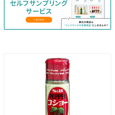
ェ
ェ
マ
読
す
ア
ア
ー
す
る
す
す
ク
る
る
る
に
追
加