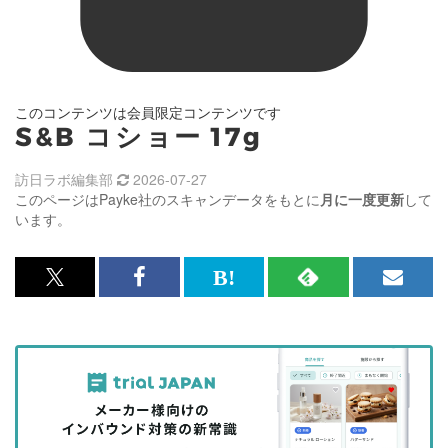
このコンテンツは会員限定コンテンツです
S&B コショー 17g
訪日ラボ編集部
2026-07-27
このページはPayke社のスキャンデータをもとに
月に一度更新
して
います。
x<br>
Facebook<br>
は
RSS
メ
で
で
て
で
ル
記
記
な
記
マ
事
事
ブ
事
ガ
を
を
ッ
を
登
シ
シ
ク
購
録