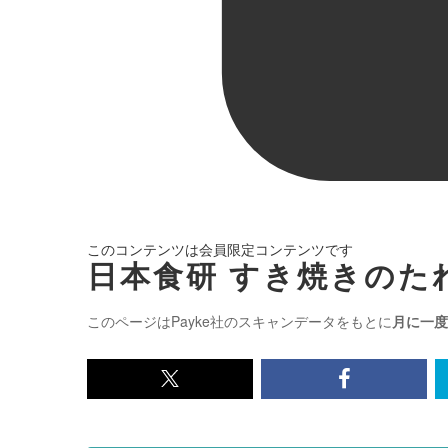
このコンテンツは会員限定コンテンツです
日本食研 すき焼きのたれ
このページはPayke社のスキャンデータをもとに
月に一度
x<br>
Facebook<
で
で