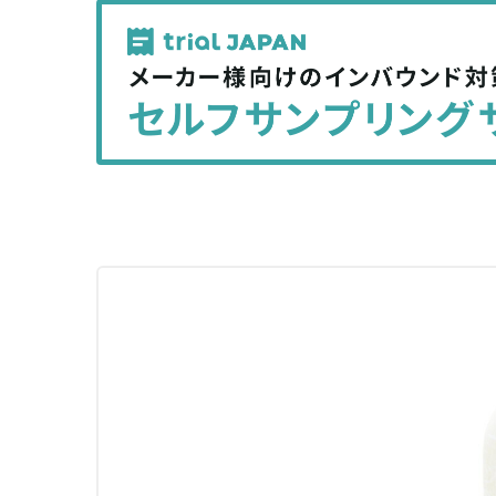
記
記
事
事
を
を
シ
シ
ェ
ェ
ア
ア
す
す
る
る