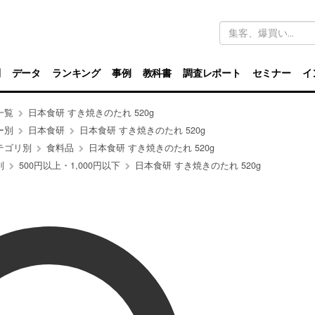
キ
ー
ワ
ー
ド
別
データ
ランキング
事例
教科書
調査レポート
セミナー
イ
検
索
一覧
日本食研 すき焼きのたれ 520g
ー別
日本食研
日本食研 すき焼きのたれ 520g
テゴリ別
食料品
日本食研 すき焼きのたれ 520g
別
500円以上・1,000円以下
日本食研 すき焼きのたれ 520g