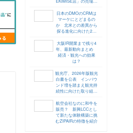
EKIMISE店」の売場づ
くりをレポート
日本のDMOのCRMは
マーケにとどまるの
か 北米との差異から
探る進化に向けた2ス
テップ【ココが違う！
海外DMOのリアル
大阪IR開業まで残り4
vol.6】
年、最新動向まとめ
経済・観光への効果
は？
観光庁、2026年版観光
白書を公表 インバウ
ンド増を踏まえ観光持
続性に向けた取り組み
や旅客税の使途を明記
航空会社なのに和牛を
販売？ 新興LCCとし
て新たな体験構築に挑
むZIPAIRの特徴を紹介