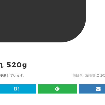
 520g
更新
しています。
訪日ラボ編集部
20
br>
は
RSS
メ
て
で
ル