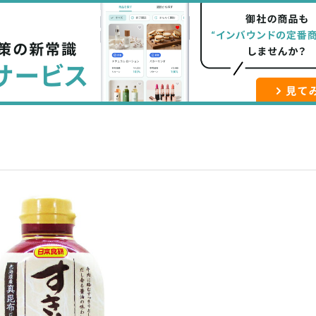
な
記
マ
ブ
事
ガ
ッ
を
登
ク
購
録
マ
読
す
ー
す
る
ク
る
に
追
加