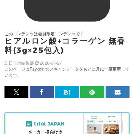
このコンテンツは会員限定コンテンツです
ヒアルロン酸+コラーゲン 無香
料(3g×25包入)
訪日ラボ編集部
2026-07-27
このページはPayke社のスキャンデータをもとに
月に一度更新
して
います。
x<br>
Facebook<br>
は
RSS
メ
で
で
て
で
ル
記
記
な
記
マ
事
事
ブ
事
ガ
を
を
ッ
を
登