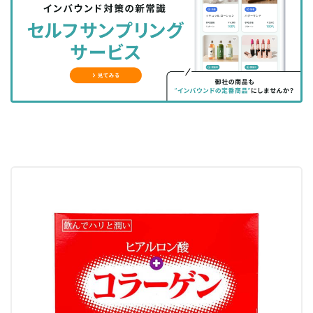
シ
シ
ク
購
録
ェ
ェ
マ
読
す
ア
ア
ー
す
る
す
す
ク
る
る
る
に
追
加