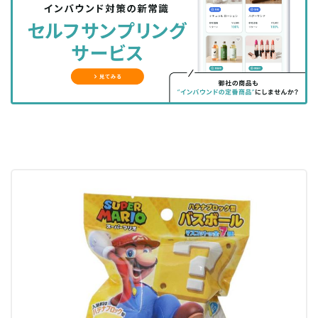
シ
シ
ク
購
録
ェ
ェ
マ
読
す
ア
ア
ー
す
る
す
す
ク
る
る
る
に
追
加