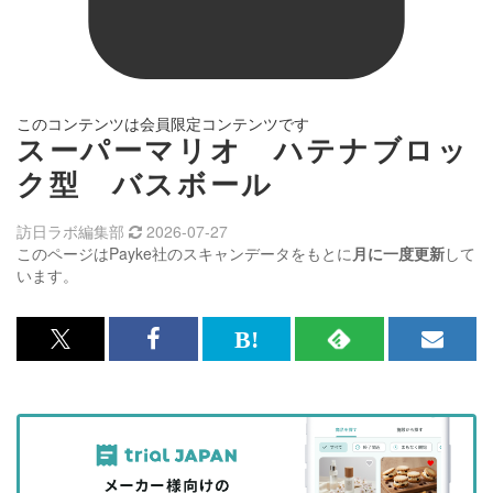
このコンテンツは会員限定コンテンツです
スーパーマリオ ハテナブロッ
ク型 バスボール
訪日ラボ編集部
2026-07-27
このページはPayke社のスキャンデータをもとに
月に一度更新
して
います。
x<br>
Facebook<br>
は
RSS
メ
で
で
て
で
ル
記
記
な
記
マ
事
事
ブ
事
ガ
を
を
ッ
を
登