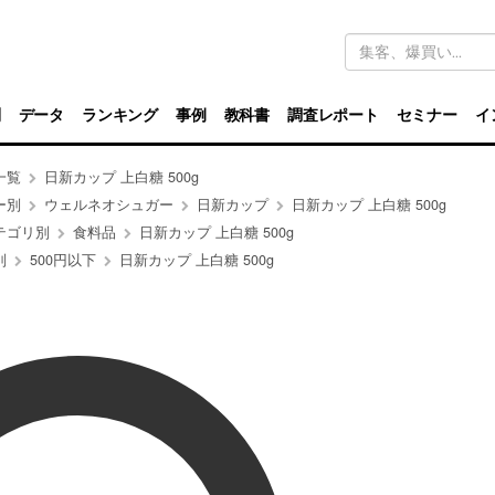
キ
ー
ワ
ー
ド
別
データ
ランキング
事例
教科書
調査レポート
セミナー
イ
検
索
一覧
日新カップ 上白糖 500g
ー別
ウェルネオシュガー
日新カップ
日新カップ 上白糖 500g
テゴリ別
食料品
日新カップ 上白糖 500g
別
500円以下
日新カップ 上白糖 500g