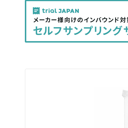
記
記
事
事
を
を
シ
シ
ェ
ェ
ア
ア
す
す
る
る