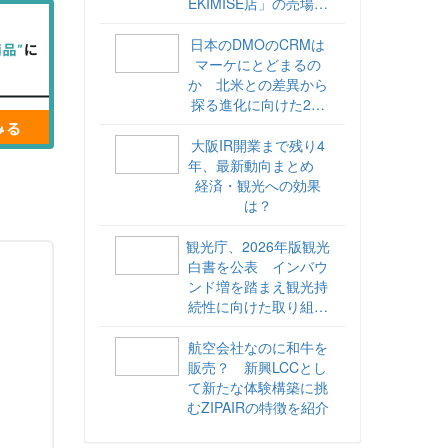
EKIMISE店」の売場づ
くりをレポート
日本のDMOのCRMは
マーケにとどまるの
か 北米との差異から
探る進化に向けた2ス
テップ【ココが違う！
海外DMOのリアル
大阪IR開業まで残り4
vol.6】
年、最新動向まとめ
経済・観光への効果
は？
観光庁、2026年版観光
白書を公表 インバウ
ンド増を踏まえ観光持
続性に向けた取り組み
や旅客税の使途を明記
航空会社なのに和牛を
販売？ 新興LCCとし
て新たな体験構築に挑
むZIPAIRの特徴を紹介