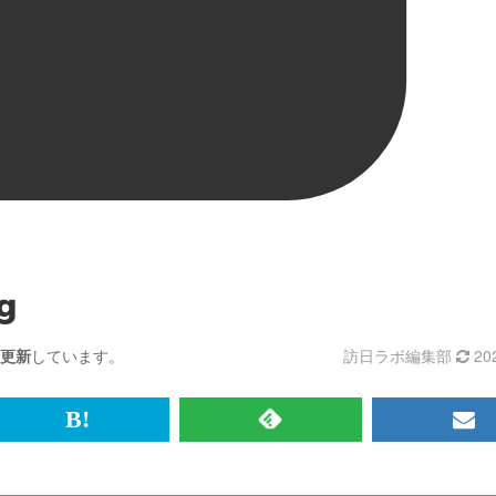
g
更新
しています。
訪日ラボ編集部
20
br>
は
RSS
メ
て
で
ル