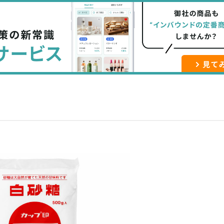
な
記
マ
ブ
事
ガ
ッ
を
登
ク
購
録
マ
読
す
ー
す
る
ク
る
に
追
加