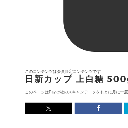
このコンテンツは会員限定コンテンツです
日新カップ 上白糖 500
このページはPayke社のスキャンデータをもとに
月に一度
x<br>
Facebook<
で
で