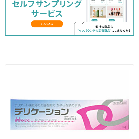
ェ
ェ
マ
読
す
ア
ア
ー
す
る
す
す
ク
る
る
る
に
追
加