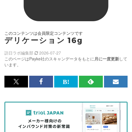
このコンテンツは会員限定コンテンツです
デリケーション 16g
訪日ラボ編集部
2026-07-27
このページはPayke社のスキャンデータをもとに
月に一度更新
して
います。
x<br>
Facebook<br>
は
RSS
メ
で
で
て
で
ル
記
記
な
記
マ
事
事
ブ
事
ガ
を
を
ッ
を
登
シ
シ
ク
購
録