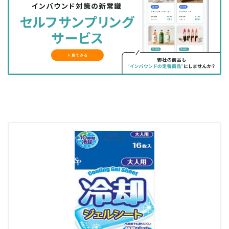
シ
シ
ク
購
録
ェ
ェ
マ
読
す
ア
ア
ー
す
る
す
す
ク
る
る
る
に
追
加