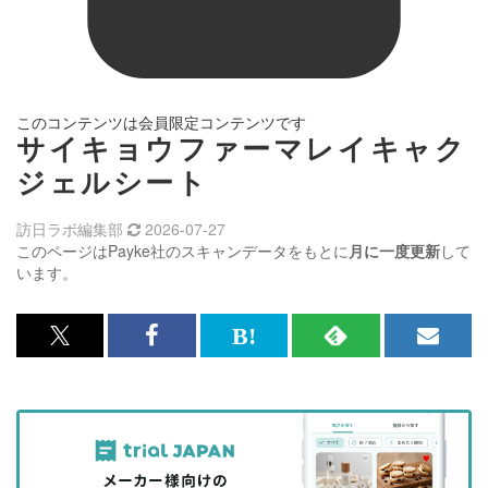
このコンテンツは会員限定コンテンツです
サイキョウファーマレイキャク
ジェルシート
訪日ラボ編集部
2026-07-27
このページはPayke社のスキャンデータをもとに
月に一度更新
して
います。
x<br>
Facebook<br>
は
RSS
メ
で
で
て
で
ル
記
記
な
記
マ
事
事
ブ
事
ガ
を
を
ッ
を
登