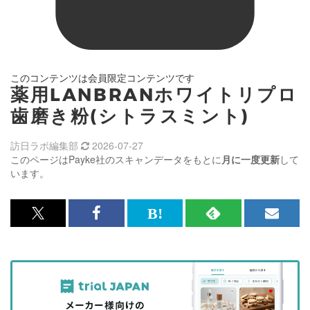
このコンテンツは会員限定コンテンツです
薬用LANBRANホワイトリプロ
歯磨き粉(シトラスミント)
訪日ラボ編集部
2026-07-27
このページはPayke社のスキャンデータをもとに
月に一度更新
して
います。
x<br>
Facebook<br>
は
RSS
メ
で
で
て
で
ル
記
記
な
記
マ
事
事
ブ
事
ガ
を
を
ッ
を
登