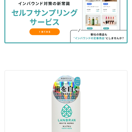
シ
シ
ク
購
録
ェ
ェ
マ
読
す
ア
ア
ー
す
る
す
す
ク
る
る
る
に
追
加