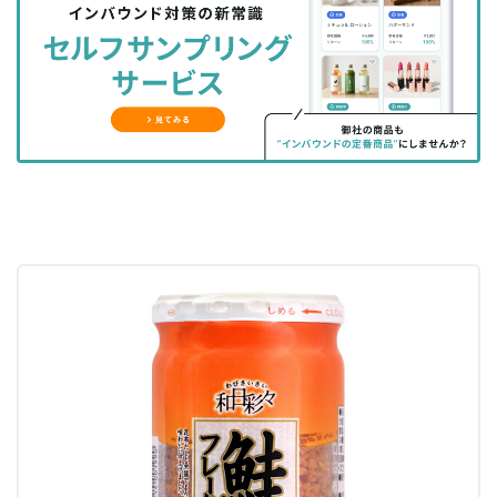
シ
シ
ク
購
録
ェ
ェ
マ
読
す
ア
ア
ー
す
る
す
す
ク
る
る
る
に
追
加