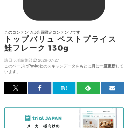
このコンテンツは会員限定コンテンツです
トップバリュ ベストプライス
鮭フレーク 130g
訪日ラボ編集部
2026-07-27
このページはPayke社のスキャンデータをもとに
月に一度更新
して
います。
x<br>
Facebook<br>
は
RSS
メ
で
で
て
で
ル
記
記
な
記
マ
事
事
ブ
事
ガ
を
を
ッ
を
登