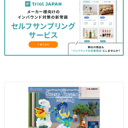
事
事
ブ
事
ガ
を
を
ッ
を
登
シ
シ
ク
購
録
ェ
ェ
マ
読
す
ア
ア
ー
す
る
す
す
ク
る
る
る
に
追
加