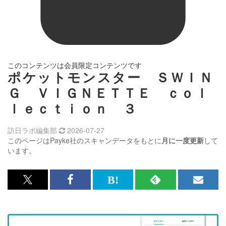
このコンテンツは会員限定コンテンツです
ポケットモンスター ＳＷＩＮ
Ｇ ＶＩＧＮＥＴＴＥ ｃｏｌ
ｌｅｃｔｉｏｎ ３
訪日ラボ編集部
2026-07-27
このページはPayke社のスキャンデータをもとに
月に一度更新
して
います。
x<br>
Facebook<br>
は
RSS
メ
で
で
て
で
ル
記
記
な
記
マ