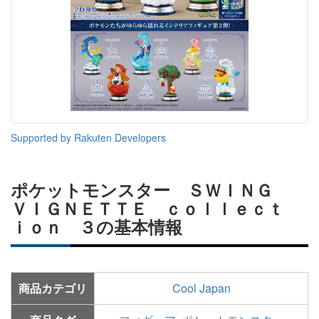
Supported by Rakuten Developers
ポケットモンスター ＳＷＩＮＧ
ＶＩＧＮＥＴＴＥ ｃｏｌｌｅｃｔ
ｉｏｎ ３の基本情報
商品カテゴリ
Cool Japan