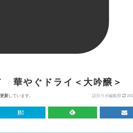
Ｔ 華やぐドライ＜大吟醸＞
更新
しています。
訪日ラボ編集部
20
br>
は
RSS
メ
て
で
ル