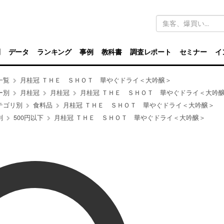
キ
ー
ワ
ー
ド
別
データ
ランキング
事例
教科書
調査レポート
セミナー
イ
検
索
一覧
月桂冠 ＴＨＥ ＳＨＯＴ 華やぐドライ＜大吟醸＞
ー別
月桂冠
月桂冠
月桂冠 ＴＨＥ ＳＨＯＴ 華やぐドライ＜大吟
テゴリ別
食料品
月桂冠 ＴＨＥ ＳＨＯＴ 華やぐドライ＜大吟醸＞
別
500円以下
月桂冠 ＴＨＥ ＳＨＯＴ 華やぐドライ＜大吟醸＞