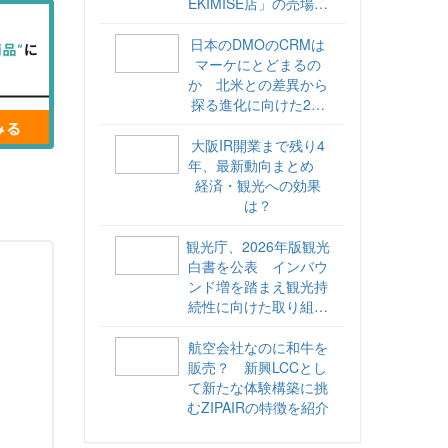
EKIMISE店」の売場づ
くりをレポート
日本のDMOのCRMは
マーケにとどまるの
か 北米との差異から
探る進化に向けた2ス
テップ【ココが違う！
海外DMOのリアル
大阪IR開業まで残り4
vol.6】
年、最新動向まとめ
経済・観光への効果
は？
観光庁、2026年版観光
白書を公表 インバウ
ンド増を踏まえ観光持
続性に向けた取り組み
や旅客税の使途を明記
航空会社なのに和牛を
販売？ 新興LCCとし
て新たな体験構築に挑
むZIPAIRの特徴を紹介