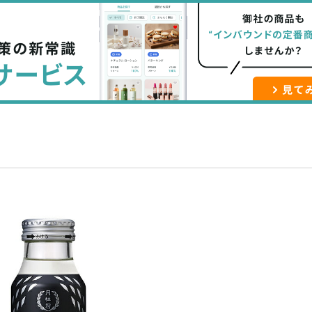
な
記
マ
ブ
事
ガ
ッ
を
登
ク
購
録
マ
読
す
ー
す
る
ク
る
に
追
加