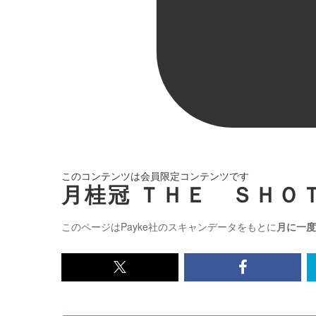
このコンテンツは会員限定コンテンツです
月桂冠 ＴＨＥ ＳＨＯ
このページはPayke社のスキャンデータをもとに
月に一度
x<br>
Facebook<
で
で