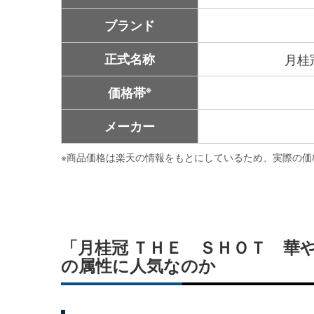
ブランド
正式名称
月桂
※
価格帯
メーカー
※
商品価格は楽天の情報をもとにしているため、実際の価
「月桂冠 ＴＨＥ ＳＨＯＴ 華
の属性に人気なのか