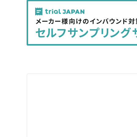
記
記
事
事
を
を
シ
シ
ェ
ェ
ア
ア
す
す
る
る