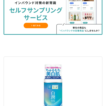
シ
シ
ク
購
録
ェ
ェ
マ
読
す
ア
ア
ー
す
る
す
す
ク
る
る
る
に
追
加