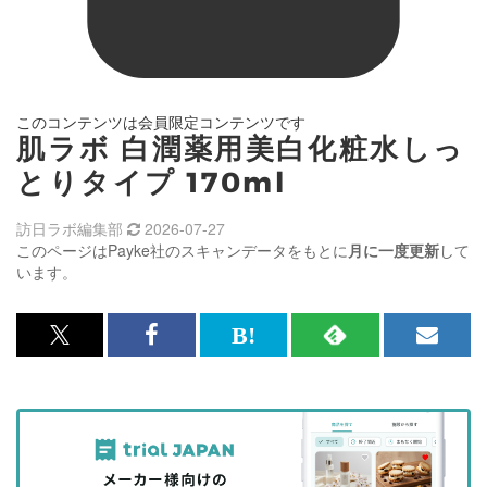
このコンテンツは会員限定コンテンツです
肌ラボ 白潤薬用美白化粧水しっ
とりタイプ 170ml
訪日ラボ編集部
2026-07-27
このページはPayke社のスキャンデータをもとに
月に一度更新
して
います。
x<br>
Facebook<br>
は
RSS
メ
で
で
て
で
ル
記
記
な
記
マ
事
事
ブ
事
ガ
を
を
ッ
を
登