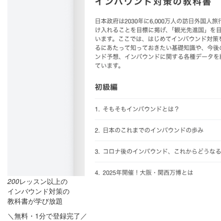
200
レッスン以上の
インバウンド対策の
教科書が学び放題
＼無料・1分で登録完了／