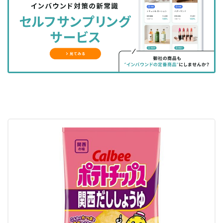
シ
シ
ク
購
録
ェ
ェ
マ
読
す
ア
ア
ー
す
る
す
す
ク
る
る
る
に
追
加