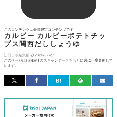
このコンテンツは会員限定コンテンツです
カルビー カルビーポテトチッ
プス関西だししょうゆ
訪日ラボ編集部
2026-07-27
このページはPayke社のスキャンデータをもとに
月に一度更新
して
います。
x<br>
Facebook<br>
は
RSS
メ
で
で
て
で
ル
記
記
な
記
マ
事
事
ブ
事
ガ
を
を
ッ
を
登