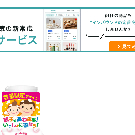
て
で
ル
な
記
マ
ブ
事
ガ
ッ
を
登
ク
購
録
マ
読
す
ー
す
る
ク
る
に
追
加