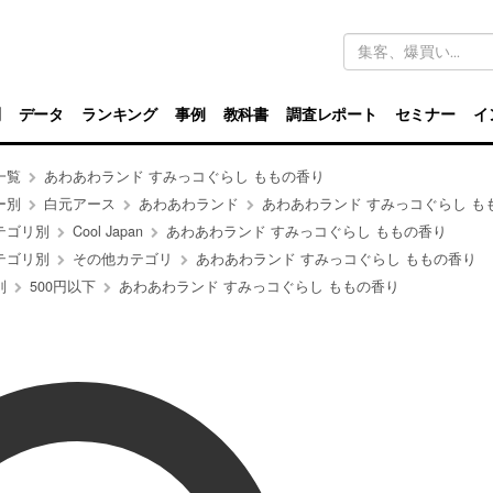
キ
ー
ワ
ー
ド
別
データ
ランキング
事例
教科書
調査レポート
セミナー
イ
検
索
一覧
あわあわランド すみっコぐらし ももの香り
ー別
白元アース
あわあわランド
あわあわランド すみっコぐらし も
テゴリ別
Cool Japan
あわあわランド すみっコぐらし ももの香り
テゴリ別
その他カテゴリ
あわあわランド すみっコぐらし ももの香り
別
500円以下
あわあわランド すみっコぐらし ももの香り