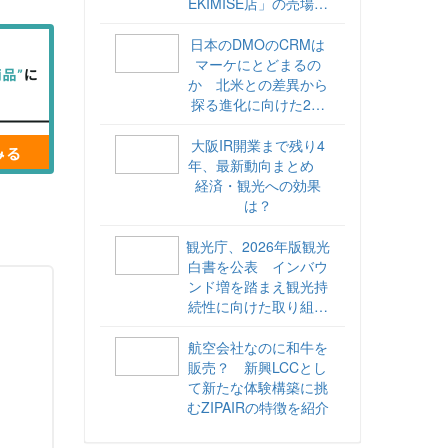
EKIMISE店」の売場づ
くりをレポート
日本のDMOのCRMは
マーケにとどまるの
か 北米との差異から
探る進化に向けた2ス
テップ【ココが違う！
海外DMOのリアル
大阪IR開業まで残り4
vol.6】
年、最新動向まとめ
経済・観光への効果
は？
観光庁、2026年版観光
白書を公表 インバウ
ンド増を踏まえ観光持
続性に向けた取り組み
や旅客税の使途を明記
航空会社なのに和牛を
販売？ 新興LCCとし
て新たな体験構築に挑
むZIPAIRの特徴を紹介