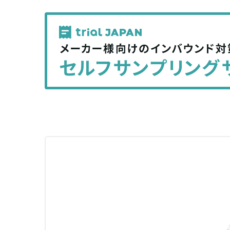
で
で
記
記
事
事
を
を
シ
シ
ェ
ェ
ア
ア
す
す
る
る