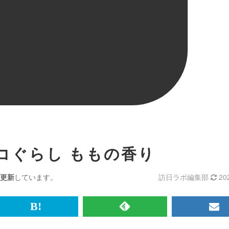
コぐらし ももの香り
更新
しています。
訪日ラボ編集部
20
br>
は
RSS
メ