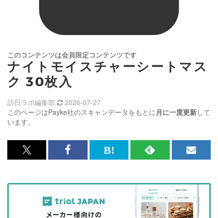
このコンテンツは会員限定コンテンツです
ナイトモイスチャーシートマス
ク 30枚入
訪日ラボ編集部
2026-07-27
このページはPayke社のスキャンデータをもとに
月に一度更新
して
います。
x<br>
Facebook<br>
は
RSS
メ
で
で
て
で
ル
記
記
な
記
マ
事
事
ブ
事
ガ
を
を
ッ
を
登