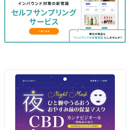
シ
シ
ク
購
録
ェ
ェ
マ
読
す
ア
ア
ー
す
る
す
す
ク
る
る
る
に
追
加