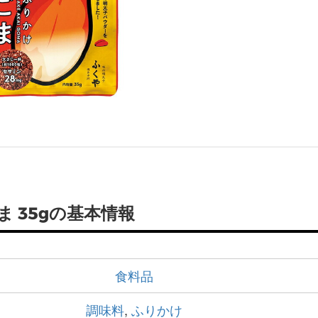
 35gの基本情報
食料品
調味料
,
ふりかけ