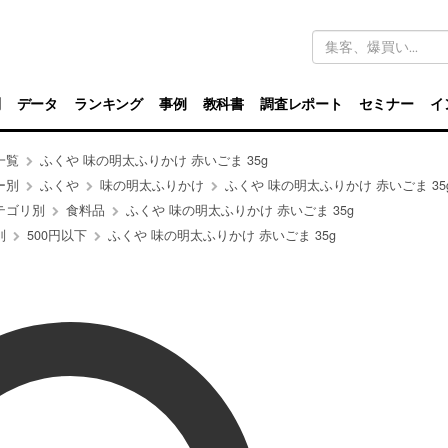
キ
ー
ワ
ー
ド
別
データ
ランキング
事例
教科書
調査レポート
セミナー
イ
検
索
一覧
ふくや 味の明太ふりかけ 赤いごま 35g
ー別
ふくや
味の明太ふりかけ
ふくや 味の明太ふりかけ 赤いごま 35
テゴリ別
食料品
ふくや 味の明太ふりかけ 赤いごま 35g
別
500円以下
ふくや 味の明太ふりかけ 赤いごま 35g