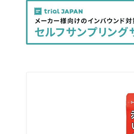
記
記
事
事
を
を
シ
シ
ェ
ェ
ア
ア
す
す
る
る