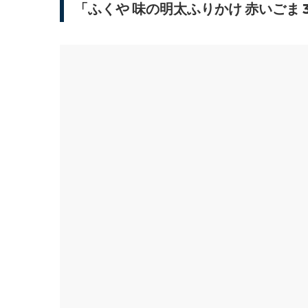
「ふくや 味の明太ふりかけ 赤いごま