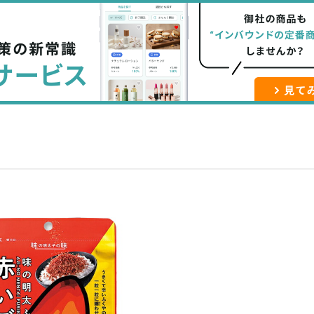
な
記
マ
ブ
事
ガ
ッ
を
登
ク
購
録
マ
読
す
ー
す
る
ク
る
に
追
加