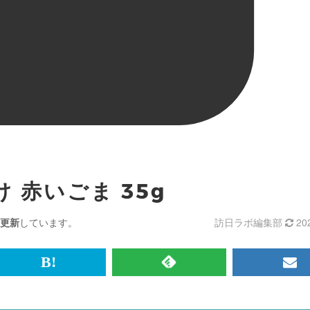
 赤いごま 35g
更新
しています。
訪日ラボ編集部
20
br>
は
RSS
メ
て
で
ル