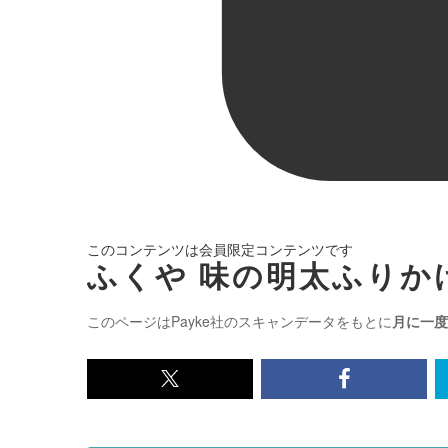
このコンテンツは会員限定コンテンツです
ふくや 味の明太ふりかけ
このページはPayke社のスキャンデータをもとに
月に一度
x<br>
Facebook<
で
で