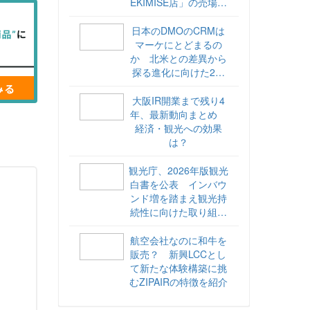
EKIMISE店」の売場づ
くりをレポート
日本のDMOのCRMは
マーケにとどまるの
か 北米との差異から
探る進化に向けた2ス
テップ【ココが違う！
海外DMOのリアル
大阪IR開業まで残り4
vol.6】
年、最新動向まとめ
経済・観光への効果
は？
観光庁、2026年版観光
白書を公表 インバウ
ンド増を踏まえ観光持
続性に向けた取り組み
や旅客税の使途を明記
航空会社なのに和牛を
販売？ 新興LCCとし
て新たな体験構築に挑
むZIPAIRの特徴を紹介